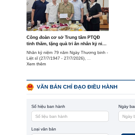
Công đoàn cơ sở Trung tâm PTQĐ
tỉnh thăm, tặng quà tri ân nhân kỷ niệm
79 năm ngày thương binh - liệt sĩ
Nhân kỷ niệm 79 năm Ngày Thương binh -
(27/7/1947 - 27/7/2026)
Liệt sĩ (27/7/1947 - 27/7/2026), ...
Xem thêm
VĂN BẢN CHỈ ĐẠO ĐIỀU HÀNH
Số hiệu ban hành
Ngày ba
Loại văn bản