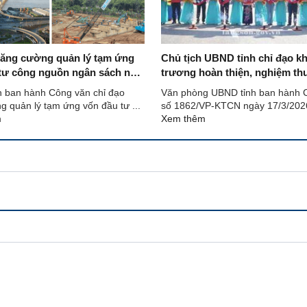
tăng cường quản lý tạm ứng
Chủ tịch UBND tỉnh chỉ đạo k
tư công nguồn ngân sách nhà
trương hoàn thiện, nghiệm thu
thu hồi tạm ứng vốn đầu tư
cường quản lý hành lang an t
h ban hành Công văn chỉ đạo
Văn phòng UBND tỉnh ban hành 
đường bộ và quỹ đất công củ
g quản lý tạm ứng vốn đầu tư ...
số 1862/VP-KTCN ngày 17/3/2026
nâng cấp đoạn Km18 - Km80, 
m
Xem thêm
4B