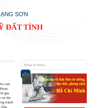
 LẠNG SƠN
Ỹ ĐẤT TỈNH
khu vực
thoại,
hộ gia
nh cư dự
ng tránh
 Gia,