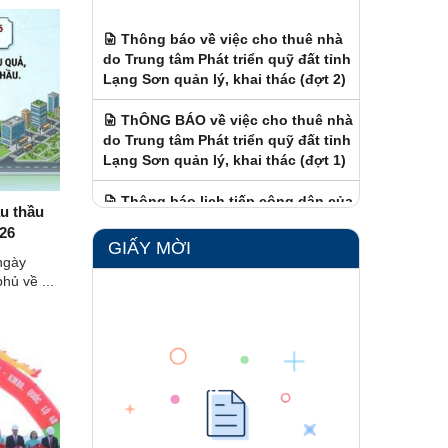
Thông báo về việc cho thuê nhà
do Trung tâm Phát triển quỹ đất tỉnh
Lạng Sơn quản lý, khai thác (đợt 2)
ThÔNG BÁO về việc cho thuê nhà
do Trung tâm Phát triển quỹ đất tỉnh
Lạng Sơn quản lý, khai thác (đợt 1)
Thông báo lịch tiếp công dân của
Ban Quản lý Khu kinh tế cửa khẩu
u thầu
Đồng Đăng - Lạng Sơn
26
GIẤY MỜI
ngày
hủ về ...