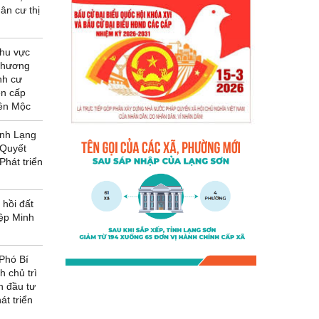
ân cư thị
khu vực
 phương
nh cư
ên cấp
iên Mộc
ỉnh Lạng
 Quyết
Phát triển
 hồi đất
ệp Minh
Phó Bí
h chủ trì
n đầu tư
át triển