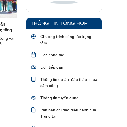
Không có dữ liệu
THÔNG TIN TỔNG HỢP
hẩn
; tăng
oàn
Chương trình công tác trọng
Công văn
a Dự án
tâm
 ...
Quốc lộ
Lịch công tác
Lịch tiếp dân
Thông tin dự án, đấu thầu, mua
sắm công
Thông tin tuyển dụng
Văn bản chỉ đạo điều hành của
Trung tâm