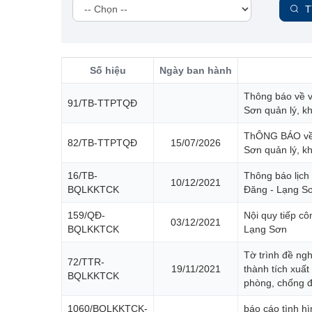
T
Số hiệu
Ngày ban hành
Thông báo về v
91/TB-TTPTQĐ
Sơn quản lý, kh
ThÔNG BÁO về v
82/TB-TTPTQĐ
15/07/2026
Sơn quản lý, kh
16/TB-
Thông báo lịch
10/12/2021
BQLKKTCK
Đăng - Lạng S
159/QĐ-
Nội quy tiếp c
03/12/2021
BQLKKTCK
Lạng Sơn
Tờ trình đề ng
72/TTR-
19/11/2021
thành tích xuất 
BQLKKTCK
phòng, chống đ
1060/BQLKKTCK-
báo cáo tình h