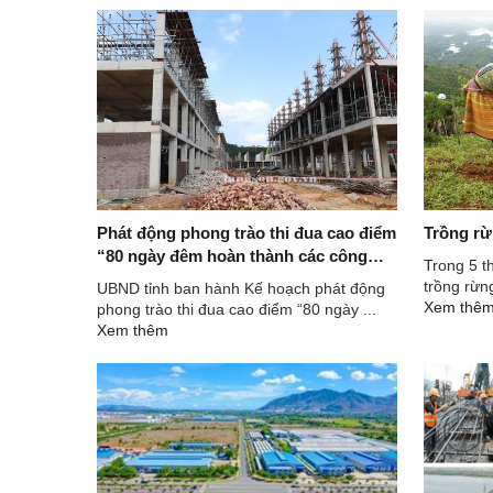
Phát động phong trào thi đua cao điểm
Trồng rừ
“80 ngày đêm hoàn thành các công
Trong 5 t
trình, dự án xây dựng Trường Phổ
trồng rừng
UBND tỉnh ban hành Kế hoạch phát động
thông nội trú liên cấp Tiểu học và
Xem thê
phong trào thi đua cao điểm “80 ngày ...
Trung học cơ sở tại các xã biên giới
Xem thêm
trên địa bàn tỉnh Lạng Sơn giai đoạn I”