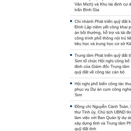
Văn Mịch) và Khu tái định cư d
trấn Bình Gia
Chi nhánh Phát triển quỹ đất 
Đình Lập niêm yết công khai
án bồi thường, hỗ trợ và tái đị
công trình phổ thông nội trú li
tiêu học và trung học cơ sở K
Trung tâm Phát triển quỹ đất t
Sơn tổ chức Hội nghị công bố
định của Giám đốc Trung tâm 
quỹ đất về công tác cán bộ
Hội nghị phổ biến công tác thu
phục vụ Dự án cụm công nghi
Sơn
Đồng chí Nguyễn Cảnh Toàn, 
thư Tỉnh ủy, Chủ tịch UBND tỉn
làm việc với Ban Quản lý dự á
xây dựng tỉnh và Trung tâm Ph
quỹ đất tỉnh