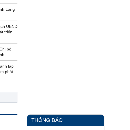
ỉnh Lạng
tịch UBND
t triển
Chi bộ
ỉnh
hành lập
âm phát
THÔNG BÁO