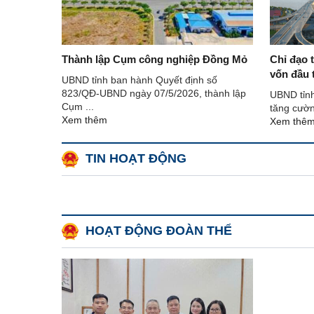
Thành lập Cụm công nghiệp Đồng Mỏ
Chỉ đạo 
vốn đầu 
UBND tỉnh ban hành Quyết định số
nước và 
823/QĐ-UBND ngày 07/5/2026, thành lập
UBND tỉn
quá hạn
Cụm ...
tăng cườn
Xem thêm
Xem thê
TIN HOẠT ĐỘNG
HOẠT ĐỘNG ĐOÀN THỂ