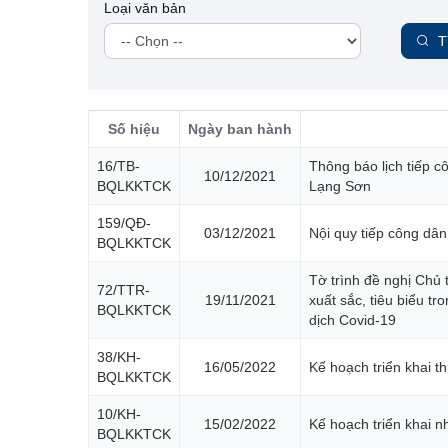
Loại văn bản
T
Số hiệu
Ngày ban hành
16/TB-
Thông báo lịch tiếp 
10/12/2021
BQLKKTCK
Lạng Sơn
159/QĐ-
03/12/2021
Nội quy tiếp công dâ
BQLKKTCK
Tờ trình đề nghị Chủ 
72/TTR-
19/11/2021
xuất sắc, tiêu biểu tr
BQLKKTCK
dịch Covid-19
38/KH-
16/05/2022
Kế hoạch triển khai t
BQLKKTCK
10/KH-
15/02/2022
Kế hoạch triển khai 
BQLKKTCK