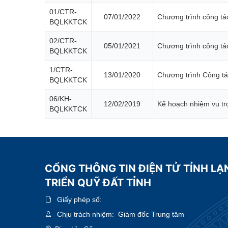
01/CTR-
07/01/2022
Chương trình công tá
BQLKKTCK
02/CTR-
05/01/2021
Chương trình công tá
BQLKKTCK
1/CTR-
13/01/2020
Chương trình Công t
BQLKKTCK
06/KH-
12/02/2019
Kế hoạch nhiệm vụ t
BQLKKTCK
CỔNG THÔNG TIN ĐIỆN TỬ TỈNH LẠ
TRIỂN QUỸ ĐẤT TỈNH
Giấy phép số:
Chịu trách nhiệm:
Giám đốc Trung tâm