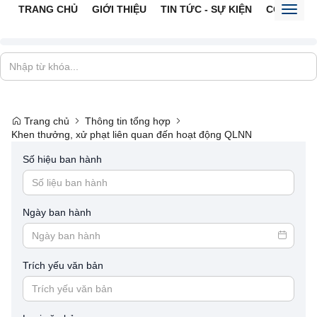
TRANG CHỦ
GIỚI THIỆU
TIN TỨC - SỰ KIỆN
CỔNG TTĐ
Toggl
naviga
Trang chủ
Thông tin tổng hợp
Khen thưởng, xử phạt liên quan đến hoạt động QLNN
Số hiệu ban hành
Ngày ban hành
Trích yếu văn bản