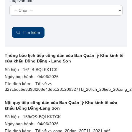
Loại văn bản
Tìm kiếm
Thông báo lịch tiếp công dân của Ban Quản lý Khu kinh tế
cửa khẩu Đồng Đăng - Lạng Sơn
Số hiệu:
16/TB-BQLKKTCK
Ngày ban hành:
04/06/2026
File đính kèm:
Tải về
d27c5dc6e3d98f208e43db1231209327TB_20lich_20tiep_20cong_2
Nội quy tiếp công dân của Ban Quản lý Khu kinh tế cửa
khẩu Đồng Đăng-Lạng Sơn
Số hiệu:
159/QĐ-BQLKKTCK
Ngày ban hành:
04/06/2026
File đính kèm:
Tải về
cong_20dan_20T11_2021.pdf