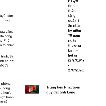
PTQĐ
tỉnh
thăm,
tặng
quyết tâm
 Trường
quà tri
ân nhân
kỷ niệm
 mua sắm,
79 năm
i 04 công
ngày
ng Phổ
n tổ chức
thương
binh -
liệt sĩ
rình; thi
(27/7/1947
ành chính;
-
iết để
27/7/2026)
c phòng,
Trung tâm Phát triển
ộ, công
quỹ đất tỉnh Lạng
ng hẹn”;
Sơn tổ chức Hội
được hoàn
ủng cố
nghị công bố Quyết