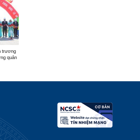
n trương
ờng quản
à quỹ đất
Km18 -