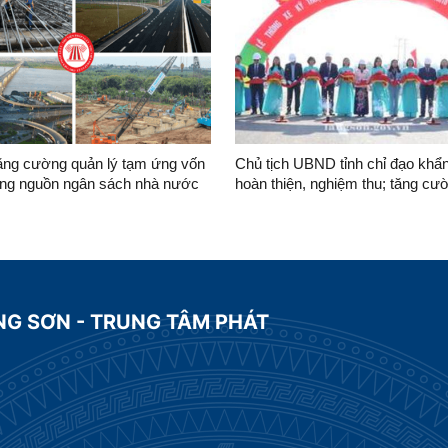
tăng cường quản lý tạm ứng vốn
Chủ tịch UBND tỉnh chỉ đạo khẩ
ông nguồn ngân sách nhà nước
hoàn thiện, nghiệm thu; tăng cư
i tạm ứng vốn đầu tư quá hạn
lý hành lang an toàn đường bộ v
công của Dự án nâng cấp đoạn 
Km80, Quốc lộ 4B
NG SƠN - TRUNG TÂM PHÁT