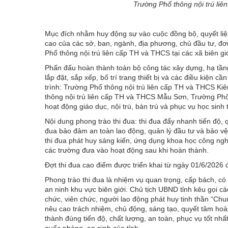
Trường Phổ thông nội trú l
Mục đích nhằm huy động sự vào cuộc đồng bộ, quyết liệt,
cao của các sở, ban, ngành, địa phương, chủ đầu tư, đơn 
Phổ thông nội trú liên cấp TH và THCS tại các xã biên giớ
Phấn đấu hoàn thành toàn bộ công tác xây dựng, hạ tầng
lắp đặt, sắp xếp, bố trí trang thiết bị và các điều kiện 
trình: Trường Phổ thông nội trú liên cấp TH và THCS K
thông nội trú liên cấp TH và THCS Mẫu Sơn, Trường Phổ
hoạt động giáo dục, nội trú, bán trú và phục vụ học sin
Nội dung phong trào thi đua: thi đua đẩy nhanh tiến độ,
đua bảo đảm an toàn lao động, quản lý đầu tư và bảo vệ 
thi đua phát huy sáng kiến, ứng dụng khoa học công nghệ;
các trường đưa vào hoạt động sau khi hoàn thành.
Đợt thi đua cao điểm được triển khai từ ngày 01/6/2026 
Phong trào thi đua là nhiệm vụ quan trọng, cấp bách, có
an ninh khu vực biên giới. Chủ tịch UBND tỉnh kêu gọi c
chức, viên chức, người lao động phát huy tinh thần “Chu
nêu cao trách nhiệm, chủ động, sáng tạo, quyết tâm hoà
thành đúng tiến độ, chất lượng, an toàn, phục vụ tốt nhất