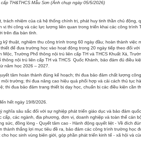
iên cấp TH&THCS Mẫu Sơn (Ảnh chụp ngày 05/5/2026)
 trách nhiệm của cả hệ thống chính trị, phát huy tinh thần chủ động, 
vị thi công và các lực lượng liên quan trong triển khai các công trình
i trên địa bàn tỉnh.
 kỹ thuật, nghiệm thu công trình trong 60 ngày đầu; hoàn thành việc
cần thiết để đưa trường học vào hoạt động trong 20 ngày tiếp theo đối vớ
iên Mộc, Trường Phổ thông nội trú liên cấp TH và THCS Khuất Xá, Trườ
 thông nội trú liên cấp TH và THCS Quốc Khánh, bảo đảm đủ điều kiệ
h từ năm học 2026 – 2027.
 quyết tâm hoàn thành đúng kế hoạch; thi đua bảo đảm chất lượng công t
môi trường; thi đua nâng cao hiệu quả phối hợp và cải cách thủ tục h
 thi đua bảo đảm trang thiết bị dạy học, chuẩn bị các điều kiện cần th
đến hết ngày 19/8/2026.
 ý nghĩa sâu sắc đối với sự nghiệp phát triển giáo dục và bảo đảm quố
ác cấp, các ngành, địa phương, đơn vị, doanh nghiệp và toàn thể cán b
ng sức, đồng lòng - Quyết tâm cao - Hành động quyết liệt - Về đích đú
n thành thắng lợi mục tiêu đề ra, bảo đảm các công trình trường học 
 cho học sinh vùng biên giới, góp phần phát triển kinh tế - xã hội và c