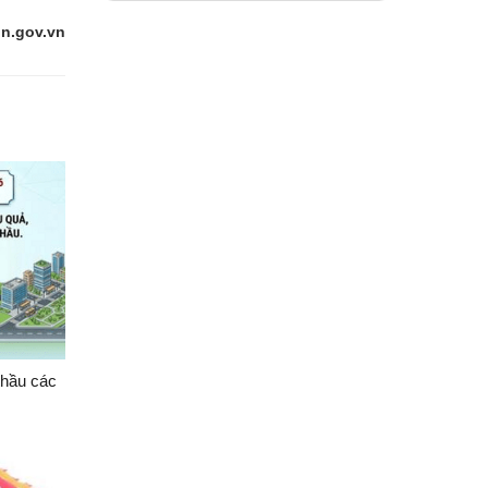
định của Giám đốc
Trung tâm Phát triển
n.gov.vn
quỹ đất về công tác
cán bộ
thầu các