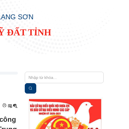
 LẠNG SƠN
Ỹ ĐẤT TỈNH
|
 công