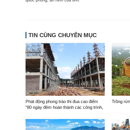
quốc phòng, an ninh của tỉnh.
TIN CÙNG CHUYÊN MỤC
Phát động phong trào thi đua cao điểm
Trồng rừ
“80 ngày đêm hoàn thành các công trình,
dự án xây dựng Trường Phổ thông nội trú
liên cấp Tiểu học và Trung học cơ sở tại
các xã biên giới trên địa bàn tỉnh Lạng