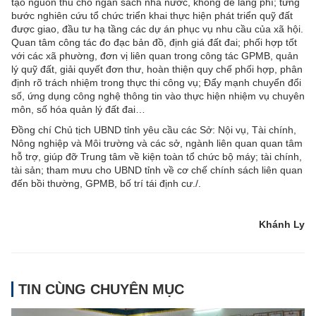
tạo nguồn thu cho ngân sách nhà nước, không để lãng phí; từng
bước nghiên cứu tổ chức triển khai thực hiện phát triển quỹ đất
được giao, đầu tư hạ tầng các dự án phục vụ nhu cầu của xã hội.
Quan tâm công tác đo đạc bản đồ, định giá đất đai; phối hợp tốt
với các xã phường, đơn vị liên quan trong công tác GPMB, quản
lý quỹ đất, giải quyết đơn thư, hoàn thiện quy chế phối hợp, phân
định rõ trách nhiệm trong thực thi công vụ; Đẩy mạnh chuyển đổi
số, ứng dụng công nghệ thông tin vào thực hiện nhiệm vụ chuyên
môn, số hóa quản lý đất đai…
Đồng chí Chủ tịch UBND tỉnh yêu cầu các Sở: Nội vụ, Tài chính,
Nông nghiệp và Môi trường và các sở, ngành liên quan quan tâm
hỗ trợ, giúp đỡ Trung tâm về kiện toàn tổ chức bộ máy; tài chính,
tài sản; tham mưu cho UBND tỉnh về cơ chế chính sách liên quan
đến bồi thường, GPMB, bố trí tái định cư./.
Khánh Ly
TIN CÙNG CHUYÊN MỤC