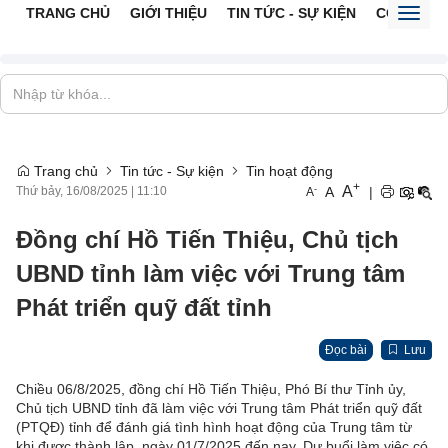
TRANG CHỦ
GIỚI THIỆU
TIN TỨC - SỰ KIỆN
CỔNG TTĐ
Toggl
naviga
Trang chủ
Tin tức - Sự kiện
Tin hoạt động
+
A
-
A
|
Thứ bảy, 16/08/2025
|
11:10
A
Đồng chí Hồ Tiến Thiệu, Chủ tịch
UBND tỉnh làm việc với Trung tâm
Phát triển quỹ đất tỉnh
Đọc bài
Lưu
Chiều 06/8/2025, đồng chí Hồ Tiến Thiệu, Phó Bí thư Tỉnh ủy,
Chủ tịch UBND tỉnh đã làm việc với Trung tâm Phát triển quỹ đất
(PTQĐ) tỉnh để đánh giá tình hình hoạt động của Trung tâm từ
khi được thành lập, ngày 01/7/2025 đến nay. Dự buổi làm việc có