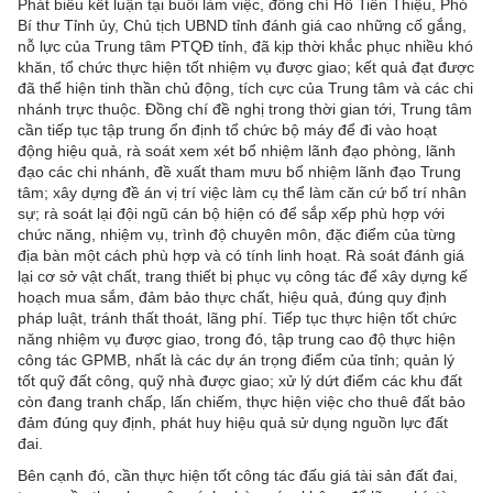
Phát biểu kết luận tại buổi làm việc, đồng chí Hồ Tiến Thiệu, Phó
Bí thư Tỉnh ủy, Chủ tịch UBND tỉnh đánh giá cao những cố gắng,
nỗ lực của Trung tâm PTQĐ tỉnh, đã kịp thời khắc phục nhiều khó
khăn, tổ chức thực hiện tốt nhiệm vụ được giao; kết quả đạt được
đã thể hiện tinh thần chủ động, tích cực của Trung tâm và các chi
nhánh trực thuộc. Đồng chí đề nghị trong thời gian tới, Trung tâm
cần tiếp tục tập trung ổn định tổ chức bộ máy để đi vào hoạt
động hiệu quả, rà soát xem xét bổ nhiệm lãnh đạo phòng, lãnh
đạo các chi nhánh, đề xuất tham mưu bổ nhiệm lãnh đạo Trung
tâm; xây dựng đề án vị trí việc làm cụ thể làm căn cứ bố trí nhân
sự; rà soát lại đội ngũ cán bộ hiện có để sắp xếp phù hợp với
chức năng, nhiệm vụ, trình độ chuyên môn, đặc điểm của từng
địa bàn một cách phù hợp và có tính linh hoạt. Rà soát đánh giá
lại cơ sở vật chất, trang thiết bị phục vụ công tác để xây dựng kế
hoạch mua sắm, đảm bảo thực chất, hiệu quả, đúng quy định
pháp luật, tránh thất thoát, lãng phí. Tiếp tục thực hiện tốt chức
năng nhiệm vụ được giao, trong đó, tập trung cao độ thực hiện
công tác GPMB, nhất là các dự án trọng điểm của tỉnh; quản lý
tốt quỹ đất công, quỹ nhà được giao; xử lý dứt điểm các khu đất
còn đang tranh chấp, lấn chiếm, thực hiện việc cho thuê đất bảo
đảm đúng quy định, phát huy hiệu quả sử dụng nguồn lực đất
đai.
Bên cạnh đó, cần thực hiện tốt công tác đấu giá tài sản đất đai,