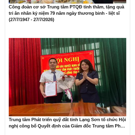
Công đoàn cơ sở Trung tâm PTQĐ tỉnh thăm, tặng quà
tri ân nhân kỷ niệm 79 năm ngày thương binh - liệt sĩ
(27/7/1947 - 27/7/2026)
Trung tâm Phát triển quỹ đất tỉnh Lạng Sơn tổ chức Hội
nghị công bố Quyết định của Giám đốc Trung tâm Phát
triển quỹ đất về công tác cán bộ