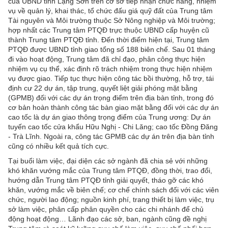
của UBND tỉnh Lạng Sơn trên cơ sở tiếp nhận chức năng, nhiệm
vụ về quản lý, khai thác, tổ chức đấu giá quỹ đất của Trung tâm
Tài nguyên và Môi trường thuộc Sở Nông nghiệp và Môi trường;
hợp nhất các Trung tâm PTQĐ trực thuộc UBND cấp huyện cũ
thành Trung tâm PTQĐ tỉnh. Đến thời điểm hiện tại, Trung tâm
PTQĐ được UBND tỉnh giao tổng số 188 biên chế. Sau 01 tháng
đi vào hoạt động, Trung tâm đã chỉ đạo, phân công thực hiện
nhiệm vụ cụ thể, xác định rõ trách nhiệm trong thực hiện nhiệm
vụ được giao. Tiếp tục thực hiện công tác bồi thường, hỗ trợ, tái
định cư 22 dự án, tập trung, quyết liệt giải phóng mặt bằng
(GPMB) đối với các dự án trọng điểm trên địa bàn tỉnh, trong đó
cơ bản hoàn thành công tác bàn giao mặt bằng đối với các dự án
cao tốc là dự án giao thông trọng điểm của Trung ương: Dự án
tuyến cao tốc cửa khẩu Hữu Nghị - Chi Lăng; cao tốc Đồng Đăng
- Trà Lĩnh. Ngoài ra, công tác GPMB các dự án trên địa bàn tỉnh
cũng có nhiều kết quả tích cực.
Tại buổi làm việc, đại diện các sở ngành đã chia sẻ với những
khó khăn vướng mắc của Trung tâm PTQĐ, đồng thời, trao đổi,
hướng dẫn Trung tâm PTQĐ tỉnh giải quyết, tháo gỡ các khó
khăn, vướng mắc về biên chế; cơ chế chính sách đối với các viên
chức, người lao động; nguồn kinh phí, trang thiết bị làm việc, trụ
sở làm việc, phân cấp phân quyền cho các chi nhánh để chủ
động hoạt động… Lãnh đạo các sở, ban, ngành cũng đề nghị