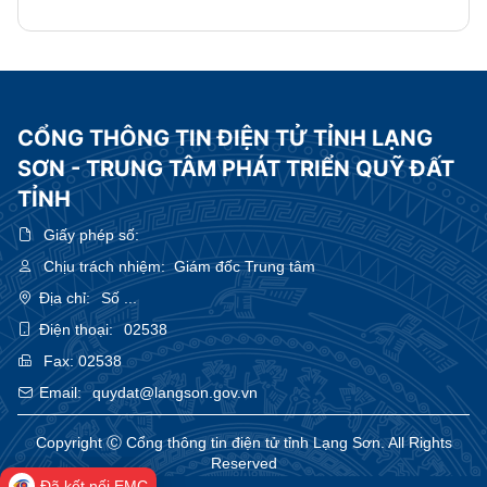
CỔNG THÔNG TIN ĐIỆN TỬ TỈNH LẠNG
SƠN - TRUNG TÂM PHÁT TRIỂN QUỸ ĐẤT
TỈNH
Giấy phép số:
Chịu trách nhiệm:
Giám đốc Trung tâm
Địa chỉ:
Số ...
Điện thoại:
02538
Fax:
02538
Email:
quydat@langson.gov.vn
Copyright Ⓒ Cổng thông tin điện tử tỉnh Lạng Sơn. All Rights
Reserved
Đã kết nối EMC