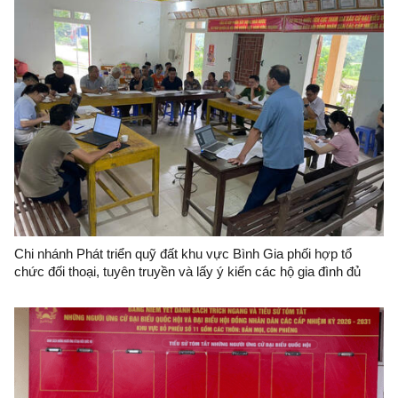
Chi nhánh Phát triển quỹ đất khu vực Bình Gia phối hợp tổ
chức đối thoại, tuyên truyền và lấy ý kiến các hộ gia đình đủ
điều kiện bố trí tái định cư dự án Đầu tư xây dựng tuyến đường
tránh ĐT.226 (đoạn qua thị trấn Bình Gia, Văn Mịch) và Khu tái
định cư dân cư thị trấn Bình Gia